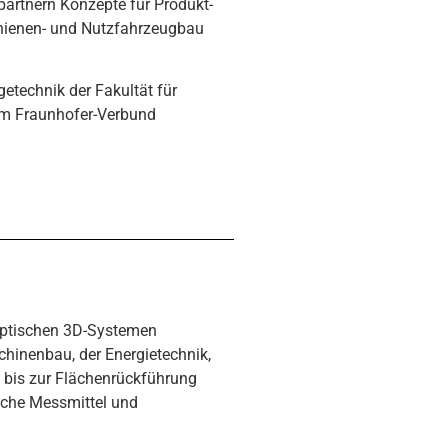
artnern Konzepte für Produkt-
chienen- und Nutzfahrzeugbau
etechnik der Fakultät für
dem Fraunhofer-Verbund
 optischen 3D-Systemen
chinenbau, der Energietechnik,
 bis zur Flächenrückführung
sche Messmittel und