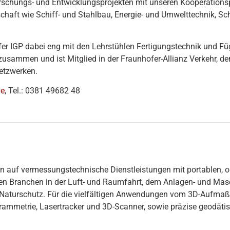
chungs- und Entwicklungsprojekten mit unseren Kooperationsp
schaft wie Schiff- und Stahlbau, Energie- und Umwelttechnik, S
r IGP dabei eng mit den Lehrstühlen Fertigungstechnik und Füg
zusammen und ist Mitglied in der Fraunhofer-Allianz Verkehr, 
etzwerken.
de
, Tel.: 0381 49682 48
ren auf vermessungstechnische Dienstleistungen mit portablen,
sten Branchen in der Luft- und Raumfahrt, dem Anlagen- und Mas
Naturschutz. Für die vielfältigen Anwendungen vom 3D-Aufmaß
ammetrie, Lasertracker und 3D-Scanner, sowie präzise geodäti